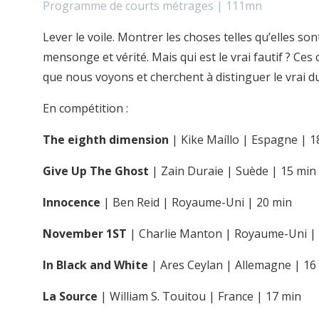
Programme de courts métrages | 111mn
Lever le voile. Montrer les choses telles qu’elles so
mensonge et vérité. Mais qui est le vrai fautif ? Ces
que nous voyons et cherchent à distinguer le vrai du
En compétition :
The eighth dimension
| Kike Maíllo | Espagne | 1
Give Up The Ghost
| Zain Duraie | Suède | 15 min
Innocence
| Ben Reid | Royaume-Uni | 20 min
November 1ST
| Charlie Manton | Royaume-Uni |
In Black and White
| Ares Ceylan | Allemagne | 16
La Source
| William S. Touitou | France | 17 min