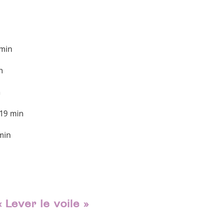
 min
n
n
19 min
min
 Lever le voile »