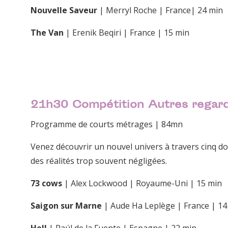
Nouvelle Saveur
| Merryl Roche | France| 24 min
The Van
| Erenik Beqiri | France | 15 min
21h30 Compétition Autres regar
Programme de courts métrages | 84mn
Venez découvrir un nouvel univers à travers cinq do
des réalités trop souvent négligées.
73 cows
| Alex Lockwood | Royaume-Uni | 15 min
Saigon sur Marne
| Aude Ha Leplège | France | 14
Hell
| Raúl de la Fuente | Espagne | 22 min