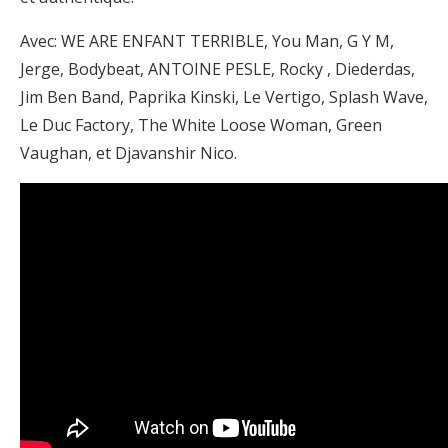
Avec: WE ARE ENFANT TERRIBLE, You Man, G Y M,
Jerge, Bodybeat, ANTOINE PESLE, Rocky , Diederdas,
Jim Ben Band, Paprika Kinski, Le Vertigo, Splash Wave,
Le Duc Factory, The White Loose Woman, Green
Vaughan, et Djavanshir Nico.