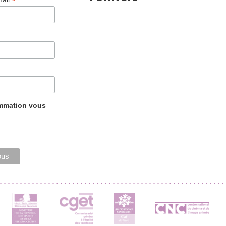
*
ammation vous