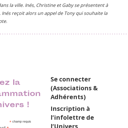
s la ville. Inés, Christine et Gaby se présentent à
é. Inés reçoit alors un appel de Tony qui souhaite la
pte.
Se connecter
ez la
(Associations &
ammation
Adhérents)
nivers !
Inscription à
l’infolettre de
*
champ requis
l’Univers
mail