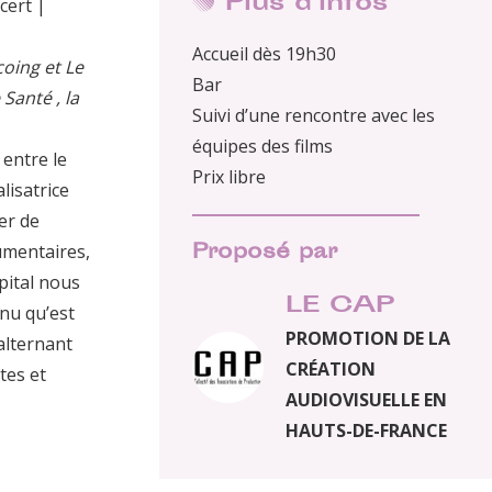
Plus d'infos
cert |
Accueil dès 19h30
oing et Le
Bar
Santé , la
Suivi d’une rencontre avec les
équipes des films
 entre le
Prix libre
lisatrice
er de
Proposé par
umentaires,
pital nous
LE CAP
nu qu’est
PROMOTION DE LA
 alternant
CRÉATION
tes et
AUDIOVISUELLE EN
HAUTS-DE-FRANCE