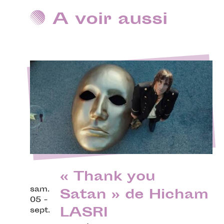
A voir aussi
« Thank you
sam.
Satan » de Hicham
05 -
LASRI
sept.