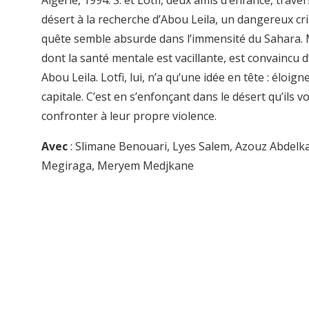
Algérie, 1994. S. et Lotfi, deux amis d’enfance, traver
désert à la recherche d’Abou Leila, un dangereux cri
quête semble absurde dans l’immensité du Sahara. M
dont la santé mentale est vacillante, est convaincu d
Abou Leila. Lotfi, lui, n’a qu’une idée en tête : éloigne
capitale. C’est en s’enfonçant dans le désert qu’ils v
confronter à leur propre violence.
Avec
: Slimane Benouari, Lyes Salem, Azouz Abdelk
Megiraga, Meryem Medjkane