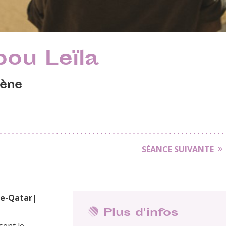
bou Leïla
iène
SÉANCE SUIVANTE
ce-Qatar|
Plus d'infos