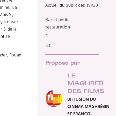
sent le
Accueil du public dès 19h30
minel. La
–
ais S.,
Bar et petite
’y trouver
restauration
r S. de la
–
ont se
4 €
ader, Fouad
Proposé par
LE
MAGHREB
DES FILMS
DIFFUSION DU
CINÉMA MAGHRÉBIN
ET FRANCO-