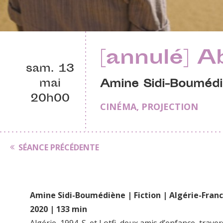
[annulé] A
sam. 13
mai
Amine Sidi-Bouméd
20h00
CINÉMA
,
PROJECTION
SÉANCE PRÉCÉDENTE
Amine Sidi-Boumédiène | Fiction | Algérie-Fran
2020 | 133 min