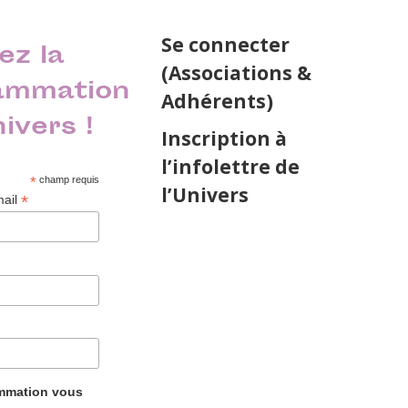
Se connecter
ez la
(Associations &
ammation
Adhérents)
nivers !
Inscription à
l’infolettre de
*
champ requis
l’Univers
*
mail
ammation vous