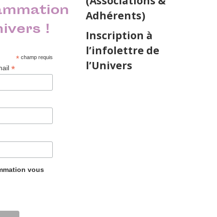
(Associations &
ammation
Adhérents)
nivers !
Inscription à
l’infolettre de
*
champ requis
l’Univers
*
mail
ammation vous