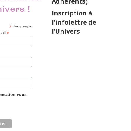
Adhérents)
nivers !
Inscription à
l’infolettre de
*
champ requis
l’Univers
*
mail
ammation vous