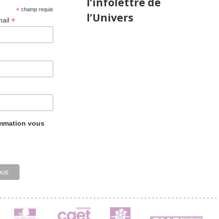
l’infolettre de
*
champ requis
l’Univers
*
mail
ammation vous