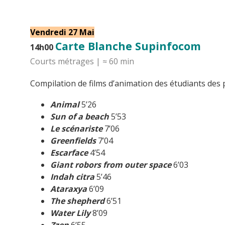
Vendredi 27 Mai
Carte Blanche Supinfocom
14h00
Courts métrages | ≈ 60 min
Compilation de films d’animation des étudiants des
Animal
5’26
Sun of a beach
5’53
Le scénariste
7’06
Greenfields
7’04
Escarface
4’54
Giant robors from outer space
6’03
Indah citra
5’46
Ataraxya
6’09
The shepherd
6’51
Water Lily
8’09