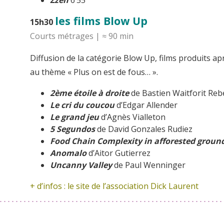
Zzen
6’55
les films Blow Up
15h30
Courts métrages | ≈ 90 min
Diffusion de la catégorie Blow Up, films produits a
au thème « Plus on est de fous… ».
2ème étoile à droite
de Bastien Waitforit Re
Le cri du coucou
d’Edgar Allender
Le grand jeu
d’Agnès Vialleton
5 Segundos
de David Gonzales Rudiez
Food Chain Complexity in afforested groun
Anomalo
d’Aitor Gutierrez
Uncanny Valley
de Paul Wenninger
+ d’infos : le site de
l’association Dick Laurent