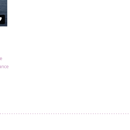
e
ance