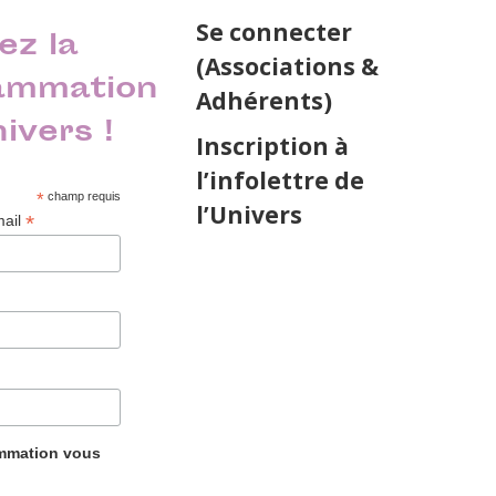
Se connecter
ez la
(Associations &
ammation
Adhérents)
nivers !
Inscription à
l’infolettre de
*
champ requis
l’Univers
*
mail
ammation vous