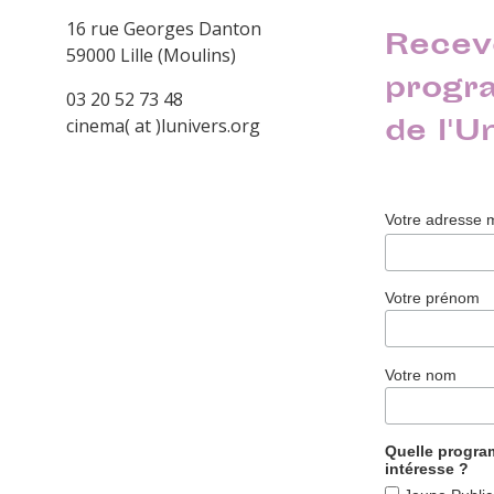
16 rue Georges Danton
Recev
59000 Lille (Moulins)
progr
03 20 52 73 48
de l'U
cinema( at )lunivers.org
Votre adresse 
Votre prénom
Votre nom
Quelle progr
intéresse ?