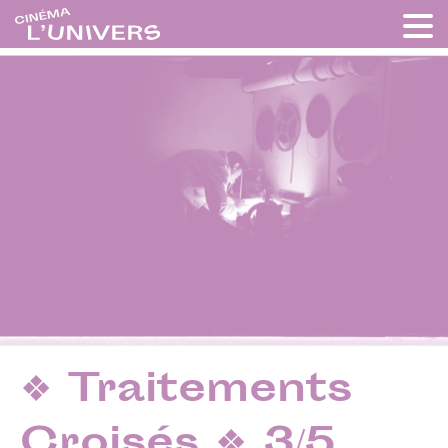
❖ Traitements
Croisés ❖ 3/5