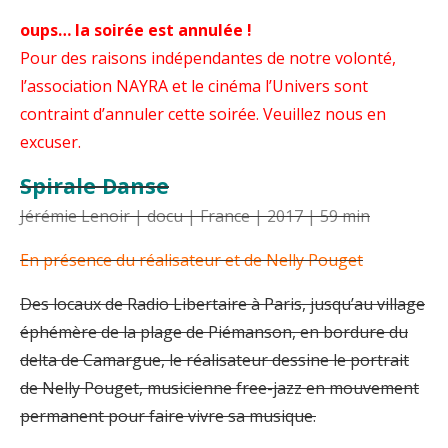
oups… la soirée est annulée !
Pour des raisons indépendantes de notre volonté,
l’association NAYRA et le cinéma l’Univers sont
contraint d’annuler cette soirée. Veuillez nous en
excuser.
Spirale Danse
Jérémie Lenoir | docu | France | 2017 | 59 min
En présence du réalisateur et de Nelly Pouget
Des locaux de Radio Libertaire à Paris, jusqu’au village
éphémère de la plage de Piémanson, en bordure du
delta de Camargue, le réalisateur dessine le portrait
de Nelly Pouget, musicienne free-jazz en mouvement
permanent pour faire vivre sa musique.