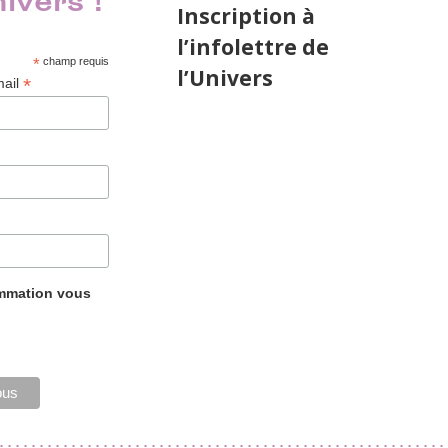
nivers !
Inscription à
l’infolettre de
*
champ requis
l’Univers
*
mail
ammation vous