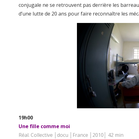
conjugale ne se retrouvent pas derrière les barreaux
d’une lutte de 20 ans pour faire reconnaître les mé
19h00
Une fille comme moi
Réal. Collective │docu │France │2010│ 42 min