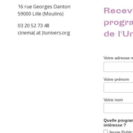
16 rue Georges Danton
Recev
59000 Lille (Moulins)
progr
03 20 52 73 48
de l'U
cinema( at )lunivers.org
Votre adresse 
Votre prénom
Votre nom
Quelle progr
intéresse ?
Jeune Public