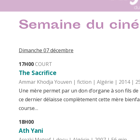
Semaine du ciné
Dimanche 07 décembre
17H00
COURT
The Sacrifice
Ammar Khodja Youven | fiction | Algérie | 2014 | 2
Une mère permet par un don d’organe à son fils de r
ce dernier délaisse complètement cette mère bienfai
course…
18H00
Ath Yani
Arezki Metref | docu | Algérie | 2007 | 56 min