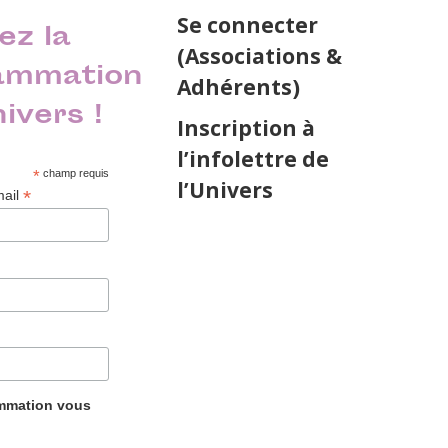
Se connecter
ez la
(Associations &
ammation
Adhérents)
nivers !
Inscription à
l’infolettre de
*
champ requis
l’Univers
*
mail
ammation vous