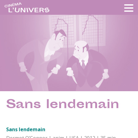
Sans lendemain
Sans lendemain
Dermot O’Connor | anim | USA | 2012 | 35 min