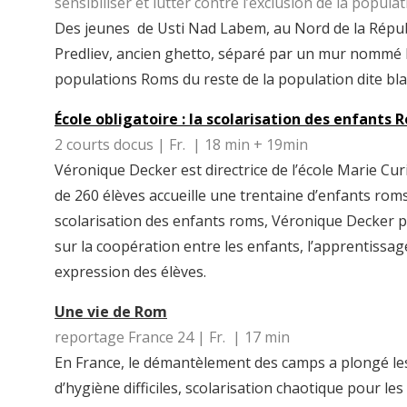
sensibiliser et lutter contre l’exclusion de la popu
Des jeunes de Usti Nad Labem, au Nord de la Répub
Predliev, ancien ghetto, séparé par un mur nommé le
populations Roms du reste de la population dite bl
École obligatoire : la scolarisation des enfants
2 courts docus | Fr. | 18 min + 19min
Véronique Decker est directrice de l’école Marie Cu
de 260 élèves accueille une trentaine d’enfants ro
scolarisation des enfants roms, Véronique Decker p
sur la coopération entre les enfants, l’apprentissag
expression des élèves.
Une vie de Rom
reportage France 24 | Fr. | 17 min
En France, le démantèlement des camps a plongé le
d’hygiène difficiles, scolarisation chaotique pour l