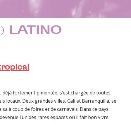
) LATINO
ropical
, déjà forte­ment pimen­tée, s’est chargée de toutes
s locaux. Deux grandes villes, Cali et Bar­ran­quilla, se
 Salsa à coup de foires et de car­navals. Dans ce pays
ev­enue l’un des rares espaces où il fait bon vivre.