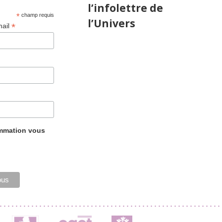
l’infolettre de
*
champ requis
l’Univers
*
mail
ammation vous