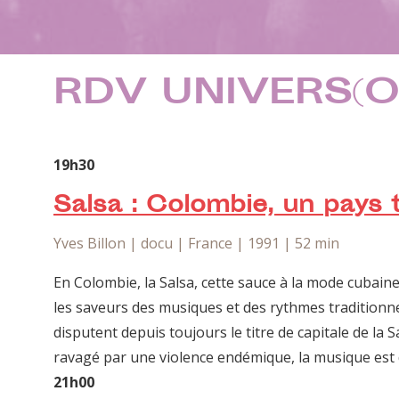
RDV UNIVERS(O
19h30
Salsa : Colombie, un pays t
Yves Billon | docu | France | 1991 | 52 min
En Colom­bie, la Salsa, cette sauce à la mode cubaine
les saveurs des musiques et des rythmes tra­di­tion­nel
dis­putent depuis tou­jours le titre de cap­i­tale de la
rav­agé par une vio­lence endémique, la musique est d
21h00