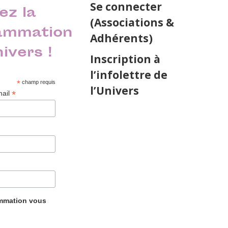
Se connecter
ez la
(Associations &
ammation
Adhérents)
nivers !
Inscription à
l’infolettre de
*
champ requis
l’Univers
*
mail
ammation vous