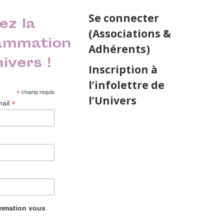
Se connecter
ez la
(Associations &
ammation
Adhérents)
nivers !
Inscription à
l’infolettre de
*
champ requis
l’Univers
*
mail
ammation vous