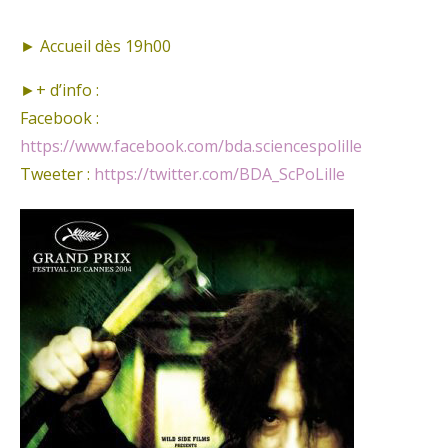
► Accueil dès 19h00
►+ d’info :
Facebook :
https://www.facebook.com/bda.sciencespolille
Tweeter :
https://twitter.com/BDA_ScPoLille