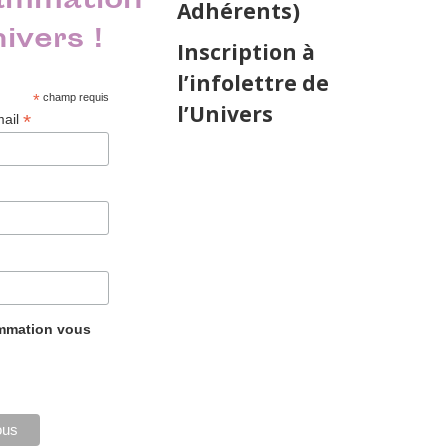
ammation
Adhérents)
nivers !
Inscription à
l’infolettre de
*
champ requis
l’Univers
*
mail
ammation vous