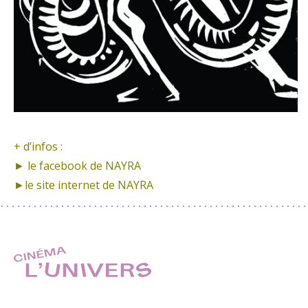
+ d’infos :
► le facebook de
NAYRA
►le site internet de
NAYRA