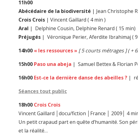
11h00
Abécédaire de la biodiversité
| Jean Christophe R
Crois Crois
| Vincent Gaillard ( 4 min )
Aral
| Delphine Cousin, Delphine Renard ( 15 min)
Préjugés
| Véronique Perier, Aferdite Ibrahimaj ( 9
14h00
« les ressources »
[ 5 courts métrages ] ( + 
15h00
Paso una abeja
| Samuel Bettex & Florian P
16h00
Est-ce la dernière danse des abeilles ?
| ré
Séances tout public
18h00
Crois Crois
Vincent Gaillard │docu/fiction │France │ 2009│ 4 mi
Un petit crapaud part en quête d’humanité. Son péri
et la réalité…