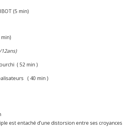
IBOT (5 min)
 min)
6/12ans)
ourchi ( 52 min )
alisateurs ( 40 min )
n
ple est entaché d’une distorsion entre ses croyances