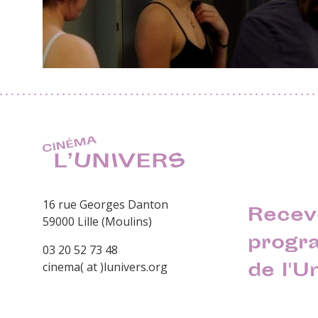
16 rue Georges Danton
Recev
59000 Lille (Moulins)
progr
03 20 52 73 48
de l'U
cinema( at )lunivers.org