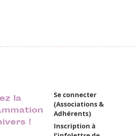
Se connecter
ez la
(Associations &
ammation
Adhérents)
nivers !
Inscription à
l’infolettre de