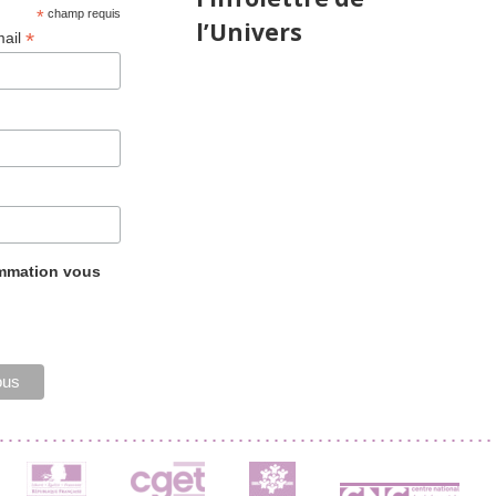
*
champ requis
l’Univers
*
mail
ammation vous