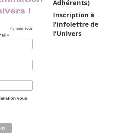
ammation
Adhérents)
nivers !
Inscription à
l’infolettre de
*
champ requis
l’Univers
*
mail
ammation vous