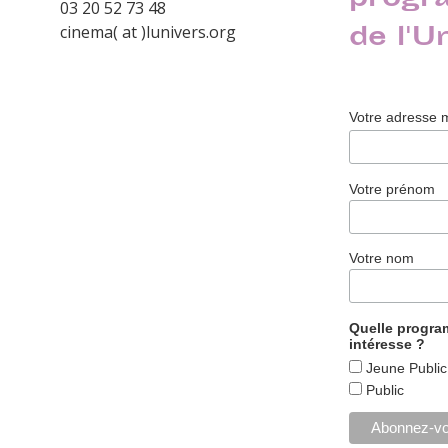
progr
03 20 52 73 48
de l'U
cinema( at )lunivers.org
Votre adresse 
Votre prénom
Votre nom
Quelle progr
intéresse ?
Jeune Public
Public