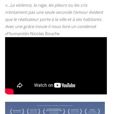
«…La violence, la rage, les pleurs ou les cris
n’entament pas une seule seconde l’amour évident
que le réalisateur porte à la ville et à ses habitants.
Avec une grâce inouïe il nous livre un condensé
d’humanité»
Nicolas Bouche