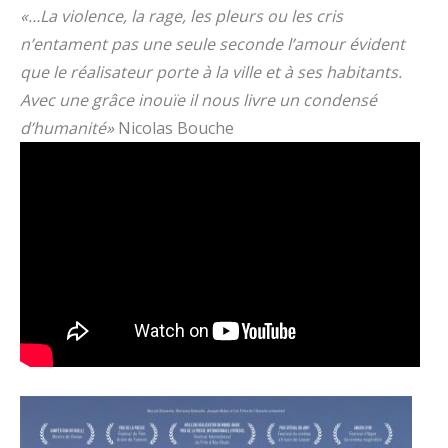
«…La violence, la rage, les pleurs ou les cris
n’entament pas une seule seconde l’amour évident
que le réalisateur porte à la ville et à ses habitants.
Avec une grâce inouïe il nous livre un condensé
d’humanité»
Nicolas Bouche