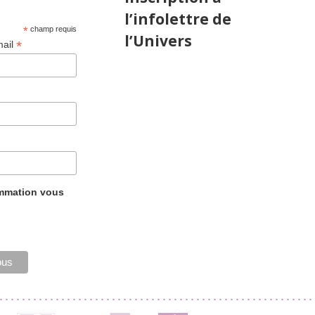
l’infolettre de
*
champ requis
l’Univers
*
mail
ammation vous