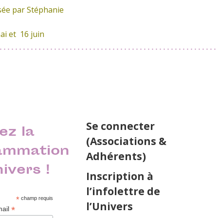
sée par Stéphanie
ai et 16 juin
Se connecter
ez la
(Associations &
ammation
Adhérents)
nivers !
Inscription à
l’infolettre de
*
champ requis
l’Univers
*
mail