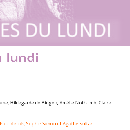
 lundi
ume, Hildegarde de Bingen, Amélie Nothomb, Claire
 Parchliniak, Sophie Simon et Agathe Sultan