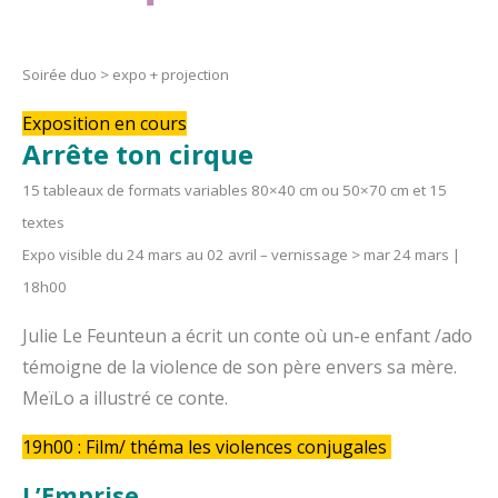
Soirée duo > expo + projection
Exposition en cours
Arrête ton cirque
15 tableaux de formats variables 80×40 cm ou 50×70 cm et 15
textes
Expo visible du 24 mars au 02 avril –
vernissage > mar 24 mars |
18h00
Julie Le Feunteun a écrit un conte où un-e enfant /ado
témoigne de la violence de son père envers sa mère.
MeïLo a illustré ce conte.
19h00 : Film/ théma les violences conjugales
L’Emprise