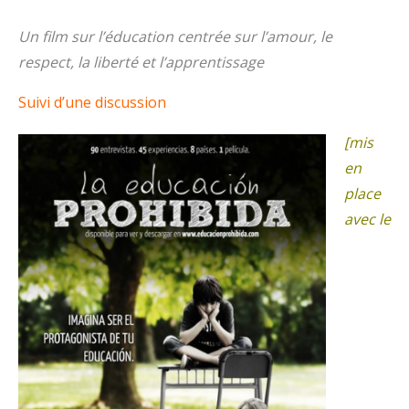
Un film sur l’éducation centrée sur l’amour, le
respect, la liberté et l’apprentissage
Suivi d’une discussion
[mis
en
place
avec le