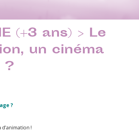
 (+3 ans) > Le
ion, un cinéma
 ?
age ?
a d’animation !