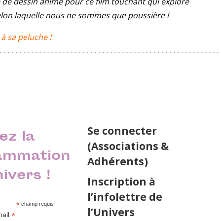
de dessin animé pour ce film touchant qui explore
selon laquelle nous ne sommes que poussière !
à sa peluche !
Se connecter
ez la
(Associations &
ammation
Adhérents)
nivers !
Inscription à
l’infolettre de
*
champ requis
l’Univers
*
mail