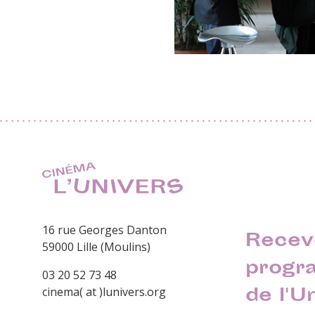
16 rue Georges Danton
Recev
59000 Lille (Moulins)
progr
03 20 52 73 48
de l'U
cinema( at )lunivers.org