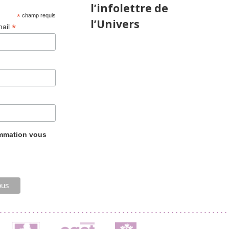
l’infolettre de
*
champ requis
l’Univers
*
mail
ammation vous