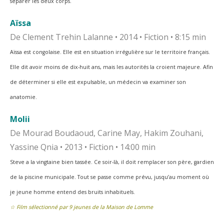
séparer les deux corps.
Aïssa
De Clement Trehin Lalanne • 2014 • Fiction • 8:15 min
Aïssa est congolaise. Elle est en situation irrégulière sur le territoire français.
Elle dit avoir moins de
dix-huit ans, mais les autorités la croient majeure. Afin
de déterminer si elle est expulsable, un
médecin va examiner son
anatomie.
Molii
De Mourad Boudaoud, Carine May, Hakim Zouhani,
Yassine Qnia • 2013 • Fiction • 14:00 min
Steve a la vingtaine bien tassée. Ce soir-là, il doit remplacer son père, gardien
de la piscine
municipale. Tout se passe comme prévu, jusqu’au moment où
je jeune homme entend des bruits
inhabituels.
☆ Film sélectionné par 9 jeunes de la Maison de Lomme