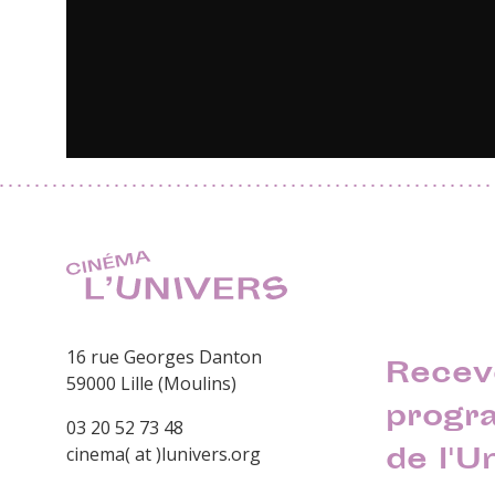
16 rue Georges Danton
Recev
59000 Lille (Moulins)
progr
03 20 52 73 48
de l'U
cinema( at )lunivers.org