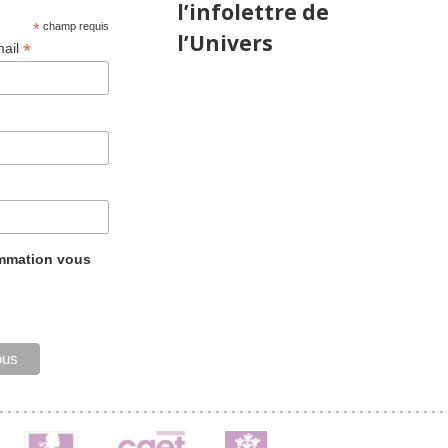
l’infolettre de
*
champ requis
l’Univers
*
mail
ammation vous