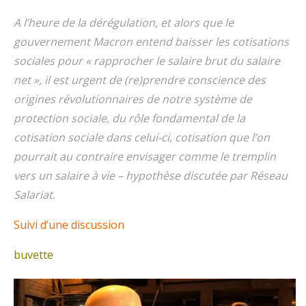
A l’heure de la dérégulation, et alors que le
gouvernement Macron entend baisser les cotisations
sociales pour « rapprocher le salaire brut du salaire
net », il est urgent de (re)prendre conscience des
origines révolutionnaires de notre système de
protection sociale, du rôle fondamental de la
cotisation sociale dans celui-ci, cotisation que l’on
pourrait au contraire envisager comme le tremplin
vers un salaire à vie – hypothèse discutée par Réseau
Salariat.
Suivi d’une discussion
buvette