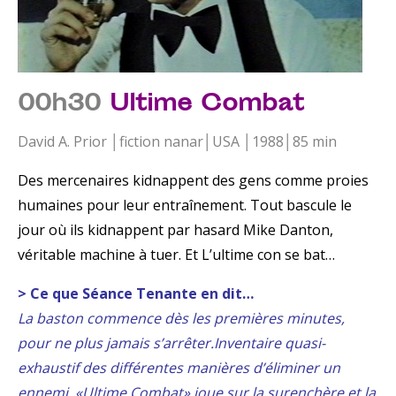
00h30
Ultime Combat
David A. Prior │fiction nanar│USA │1988│85 min
Des mercenaires kidnappent des gens comme proies
humaines pour leur entraînement. Tout bascule le
jour où ils kidnappent par hasard Mike Danton,
véritable machine à tuer. Et L’ultime con se bat…
> Ce que Séance Tenante en dit…
La baston commence dès les premières minutes,
pour ne plus jamais s’arrêter.Inventaire quasi-
exhaustif des différentes manières d’éliminer un
ennemi, «Ultime Combat» joue sur la surenchère et la