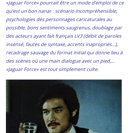
«
Jaguar Force» pourrait être un mode d’emploi de ce
qu’est un bon nanar : scénario incompréhensible,
psychologies des personnages caricaturales au
possible, bons sentiments saugrenus, doublage par
des acteurs ayant fait français LV3 (débit de paroles
insensé, fautes de syntaxe, accents inapropriés…),
recadrage sauvage du format initial qui donne lieu à
des scènes où une main dialogue avec un pied,…
«Jaguar Force» est tout simplement culte.