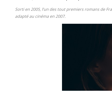
Sorti en 2005, l’un des tout premiers romans de Fran
adapté au cinéma en 2007.