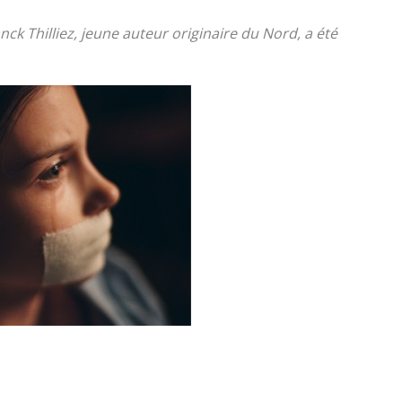
ck Thilliez, jeune auteur originaire du Nord, a été