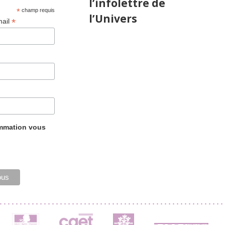
l’infolettre de
*
champ requis
l’Univers
*
mail
ammation vous