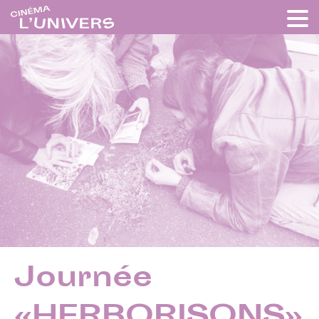
Journée
«HERBORISONS»