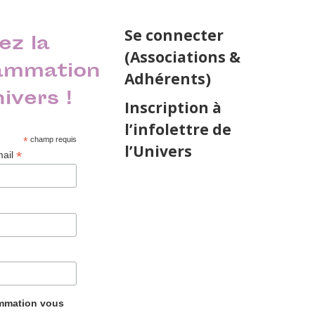
Se connecter
ez la
(Associations &
ammation
Adhérents)
nivers !
Inscription à
l’infolettre de
*
champ requis
l’Univers
*
mail
ammation vous