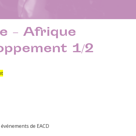
 – Afrique
loppement 1/2
nt
es événements de EACD