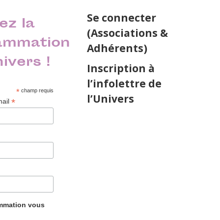
Se connecter
ez la
(Associations &
ammation
Adhérents)
nivers !
Inscription à
l’infolettre de
*
champ requis
l’Univers
*
mail
ammation vous