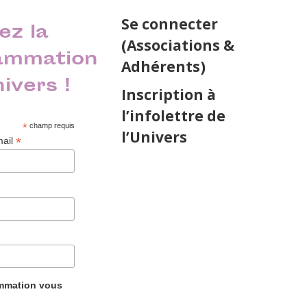
Se connecter
ez la
(Associations &
ammation
Adhérents)
nivers !
Inscription à
l’infolettre de
*
champ requis
l’Univers
*
mail
ammation vous