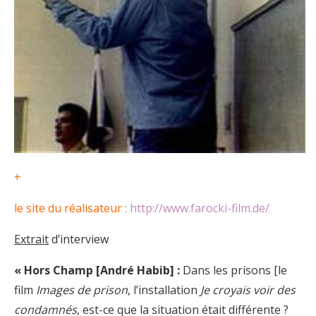
+
le site du réalisateur :
http://www.farocki-film.de/
Extrait
d’interview
« Hors Champ [André Habib] :
Dans les prisons [le
film
Images de prison
, l’installation
Je croyais voir des
condamnés
, est-ce que la situation était différente ?