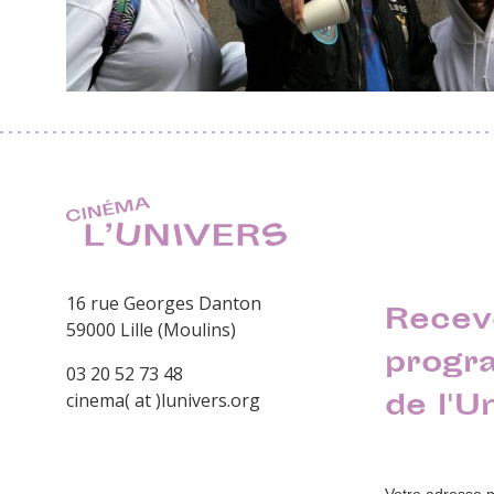
16 rue Georges Danton
Recev
59000 Lille (Moulins)
progr
03 20 52 73 48
de l'U
cinema( at )lunivers.org