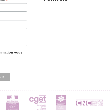
*
mail
ammation vous