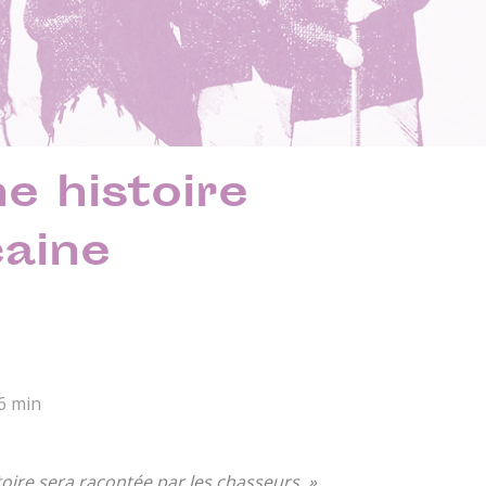
e histoire
caine
6 min
stoire sera racontée par les chasseurs. »