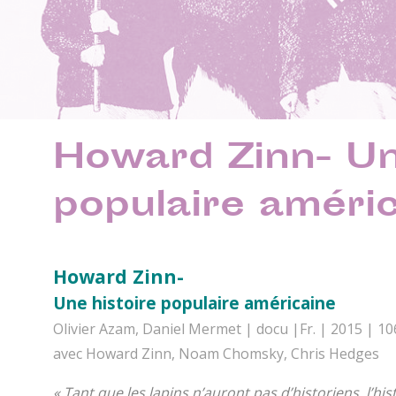
Howard Zinn- Un
populaire améri
Howard Zinn-
Une histoire populaire américaine
Olivier Azam, Daniel Mermet | docu |Fr. | 2015 | 10
avec Howard Zinn, Noam Chomsky, Chris Hedges
« Tant que les lapins n’auront pas d’historiens, l’hi