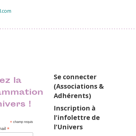
l.com
Se connecter
ez la
(Associations &
ammation
Adhérents)
nivers !
Inscription à
l’infolettre de
*
champ requis
l’Univers
*
mail