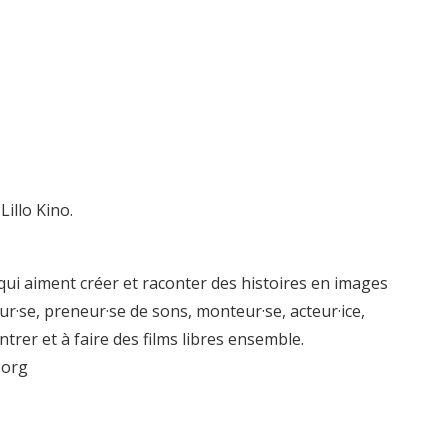
Lillo Kino.
qui aiment créer et raconter des histoires en images
reur·se, preneur·se de sons, monteur·se, acteur·ice,
trer et à faire des films libres ensemble.
.org