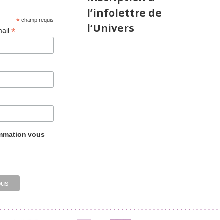
l’infolettre de
*
champ requis
l’Univers
*
mail
ammation vous