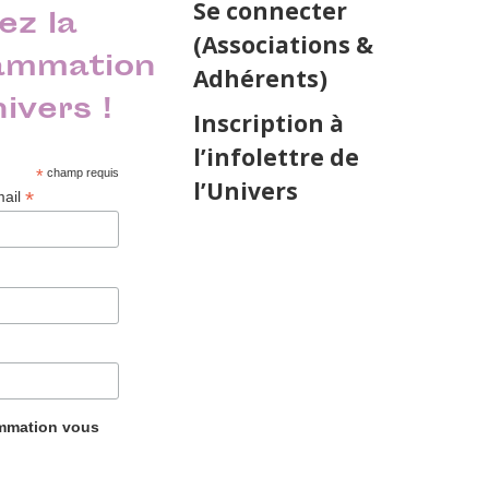
Se connecter
ez la
(Associations &
ammation
Adhérents)
nivers !
Inscription à
l’infolettre de
*
champ requis
l’Univers
*
mail
ammation vous